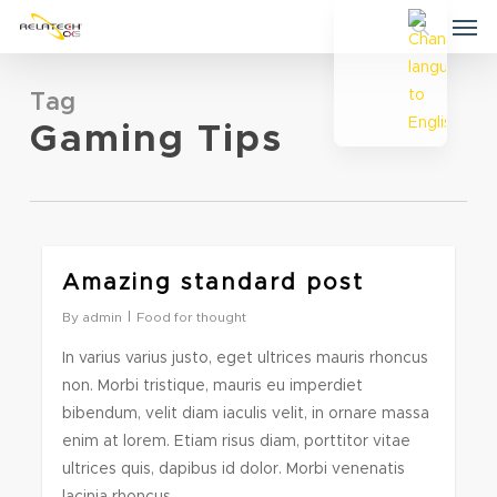
Skip
Men
to
search
main
content
Tag
Gaming Tips
2724
Amazing standard post
By
admin
Food for thought
In varius varius justo, eget ultrices mauris rhoncus
non. Morbi tristique, mauris eu imperdiet
bibendum, velit diam iaculis velit, in ornare massa
enim at lorem. Etiam risus diam, porttitor vitae
ultrices quis, dapibus id dolor. Morbi venenatis