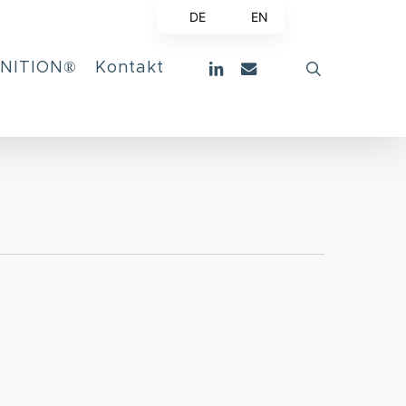
DE
EN
linkedin
email
search
GNITION®
Kontakt