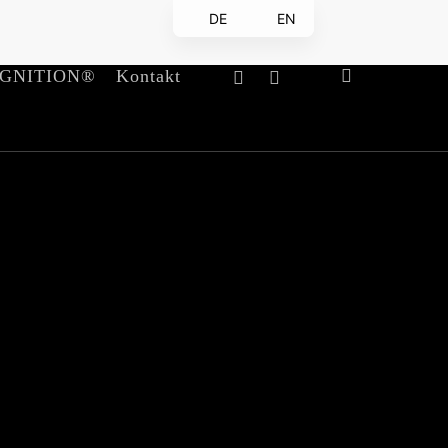
DE
EN
linkedin
email
search
IGNITION®
Kontakt