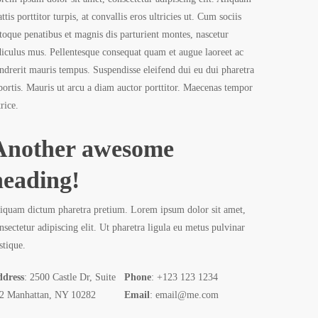
ttis porttitor turpis, at convallis eros ultricies ut. Cum sociis
toque penatibus et magnis dis parturient montes, nascetur
diculus mus. Pellentesque consequat quam et augue laoreet ac
ndrerit mauris tempus. Suspendisse eleifend dui eu dui pharetra
bortis. Mauris ut arcu a diam auctor porttitor. Maecenas tempor
trice.
Another awesome
heading!
iquam dictum pharetra pretium. Lorem ipsum dolor sit amet,
nsectetur adipiscing elit. Ut pharetra ligula eu metus pulvinar
istique.
dress
: 2500 Castle Dr, Suite
Phone
: +123 123 1234
2 Manhattan, NY 10282
Email
: email@me.com