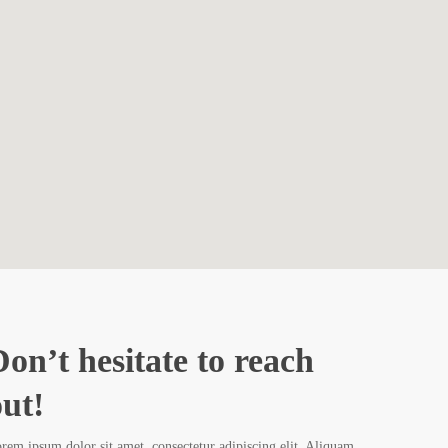
on’t hesitate to reach
out!
rem ipsum dolor sit amet, consectetur adipiscing elit. Aliquam