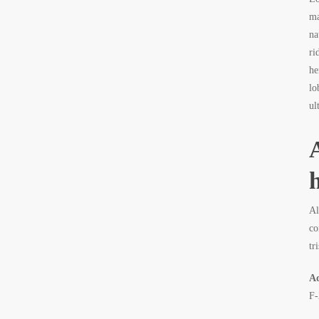
ma
na
ri
he
lo
ul
Al
co
tr
Ad
F-