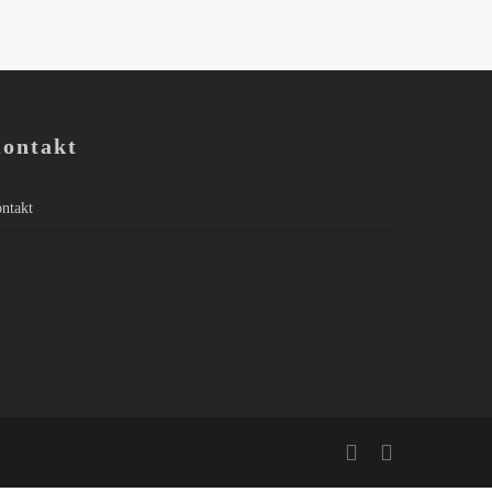
ontakt
ntakt
linkedin
email