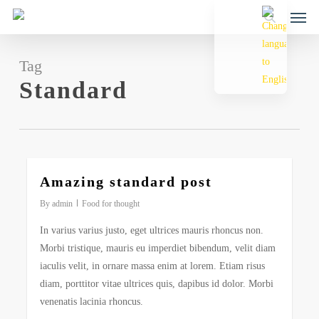
Men
Skip
to
search
main
content
Tag
Standard
2724
Amazing standard post
By
admin
Food for thought
In varius varius justo, eget ultrices mauris rhoncus non.
Morbi tristique, mauris eu imperdiet bibendum, velit diam
iaculis velit, in ornare massa enim at lorem. Etiam risus
diam, porttitor vitae ultrices quis, dapibus id dolor. Morbi
venenatis lacinia rhoncus.